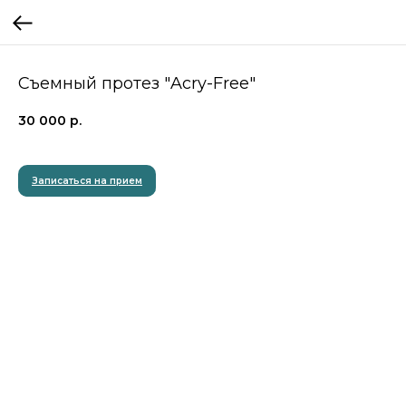
Съемный протез "Acry-Free"
30 000
р.
Записаться на прием