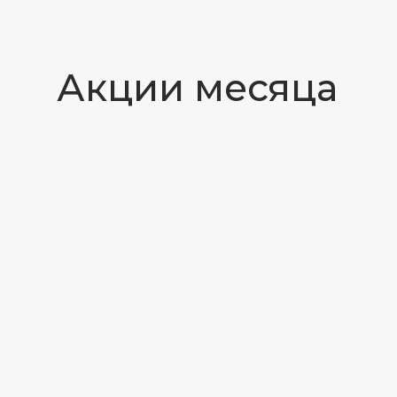
Хирургия
Удаление зуба
от 1000 ₽
Гингивотомия
от 1000 ₽
Остеотомия
от 1000 ₽
от 4000 ₽
Цистэктомия
Удаление
ретинированного
зуба
от 8000 ₽
Вестибулопластика
от 5500 ₽