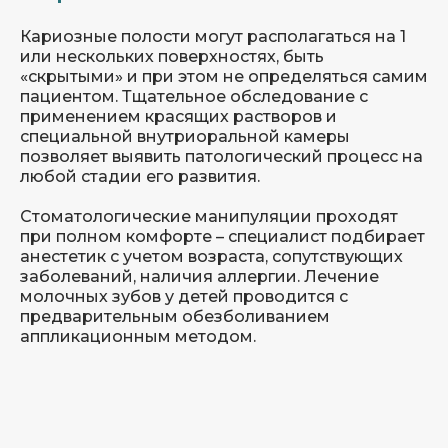
следующим образом:
Кариозные полости могут располагаться на 1
Анестезия современными
препаратами;
или нескольких поверхностях, быть
Подготовка полости с удалением
«скрытыми» и при этом не определяться самим
измененных тканей;
пациентом. Тщательное обследование с
Наложение лечебной и изолирующей
применением красящих растворов и
прокладки по показаниям;
специальной внутриоральной камеры
Пломбирование полости материалом,
позволяет выявить патологический процесс на
подходящим по цвету к зубу;
любой стадии его развития.
Проверка окклюзии, финишная
полировка пломбы.
Стоматологические манипуляции проходят
при полном комфорте – специалист подбирает
анестетик с учетом возраста, сопутствующих
заболеваний, наличия аллергии. Лечение
молочных зубов у детей проводится с
предварительным обезболиванием
аппликационным методом.