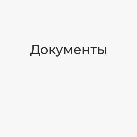
Герметизация фиссур
от 3000 ₽
от 5100 ₽
Лечение кариеса
Лечение пульпита
от 9000 ₽
Лечение
периодонтита
от 10000 ₽
Подробнее