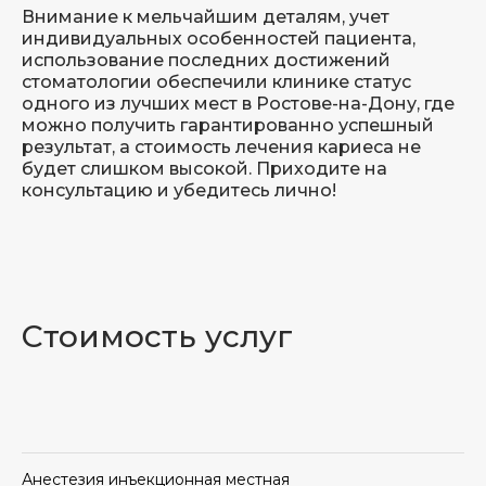
Внимание к мельчайшим деталям, учет
консультацию
индивидуальных особенностей пациента,
специалиста
использование последних достижений
стоматологии обеспечили клинике статус
одного из лучших мест в Ростове-на-Дону, где
можно получить гарантированно успешный
результат, а стоимость лечения кариеса не
будет слишком высокой. Приходите на
консультацию и убедитесь лично!
+7
Стоимость услуг
Согласен на обработку
персональных данных в
соответствии с условиями,
определенными в
Согласии
и
Политике конфиденциальности
Отправить
Анестезия инъекционная местная