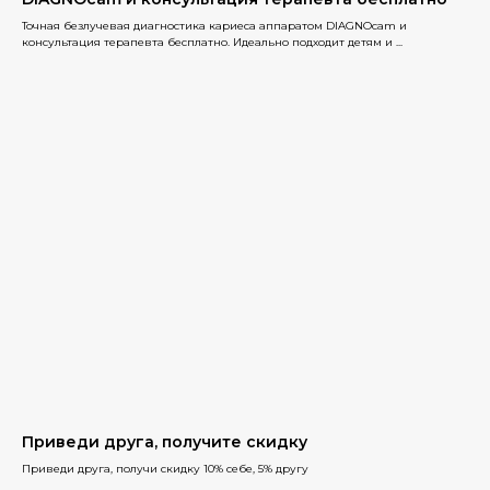
предоставляем широкий спектр услуг,
направленных на раскрытие
Точная безлучевая диагностика кариеса аппаратом DIAGNOcam и
естественной красоты и улучшение
консультация терапевта бесплатно. Идеально подходит детям и ...
общего самочувствия наших клиентов.
Мы знаем, что каждый человек
уникален, подходим к каждому клиенту
индивидуально, учитывая его
потребности и пожелания.
Комплексное лечение
Индивидуальный подход
Современные технологии
Прозрачные цены
Уютная атмосфера
Комплекс мер безопасности пациента
Отзывы Яндекс 4,9
Сайт
Приведи друга, получите скидку
Приведи друга, получи скидку 10% себе, 5% другу