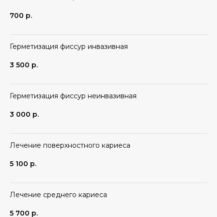
700
р.
Герметизация фиссур инвазивная
Отзывы Яндекс
3 500
р.
Герметизация фиссур неинвазивная
3 000
р.
Документы
Лечение поверхностного кариеса
5 100
р.
Лечение среднего кариеса
5 700
р.