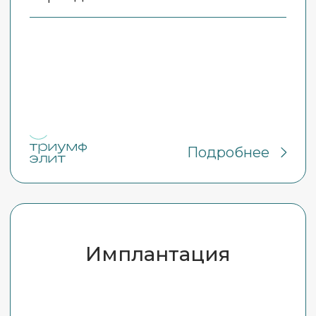
Косметология
Адрес:
г. Ростов-на-Дону, мкр.
Северный пр.
Космонавтов, 26
E-mail:
info@triumf-elit-cosmetic.ru
Телефон:
+7 (863) 333-26-88
+7 (989) 722-98-88
График работы:
ПН-ПТ 9.00-19.00
СБ 9.00-16.00
ВС выходной
Сайт клиники