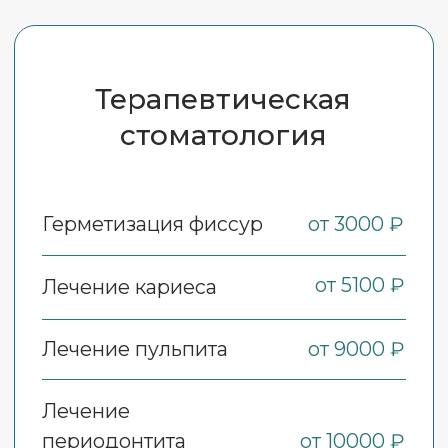
Стоматология
Адрес:
г. Ростов-на-Дону, мкр. Северный
пр. Королева, 18
E-mail:
stom@triumf-elite.ru
Телефон:
+7 (863) 278-03-03
+7 (989) 522-38-88
График работы:
ПН-ПТ 9.00-20.00
СБ 9.00-18.00
ВС 9.00-18.00