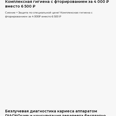
Комплексная гигиена с фторированием за 4 000 ₽
Подробнее
вместо 6 500 ₽
Сияние + Защита по специальной цене! Комплексная гигиена с
фторированием за 4 000₽ вместо 6 500 ₽
Прайс-лист
Косметология
Косметологическая
клиника «Триумф Элит»
Место, где ваша красота и здоровье
находятся в надежных руках
Безлучевая диагностика кариеса аппаратом
профессионалов. Мы гордимся тем, что
DIAGNOcam и консультация терапевта бесплатно